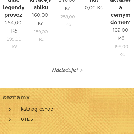
246,00
legendy,
jablku
a
0,00
Kč
Kč
provoz
černým
160,00
289,00
domem
254,00
Kč
Kč
169,00
Kč
189,00
Kč
299,00
Kč
199,00
Kč
Kč
Následující
seznamy
katalog-eshop
o nás