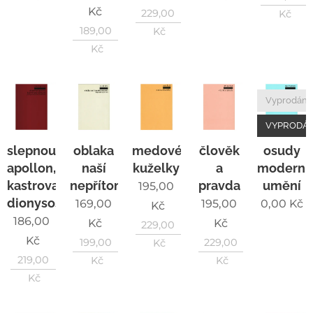
Kč
229,00
Kč
189,00
Kč
Kč
Vyprodán
VYPRODÁ
slepnoucí
oblaka
medové
člověk
osudy
apollon,
naší
kuželky
a
moderní
kastrovaný
nepřítomnosti
pravda
umění
195,00
dionysos
169,00
195,00
0,00
Kč
Kč
186,00
Kč
Kč
229,00
Kč
199,00
229,00
Kč
219,00
Kč
Kč
Kč