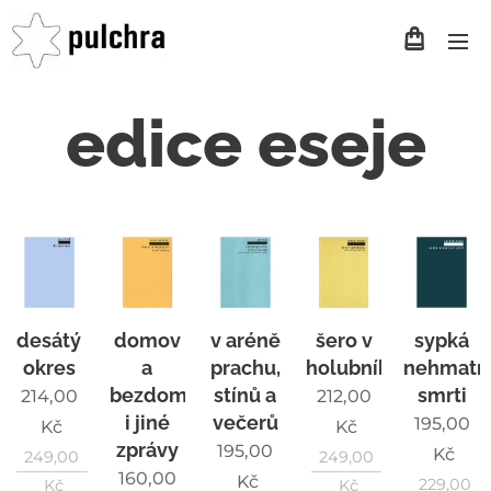
edice eseje
desátý
domov
v aréně
šero v
sypká
okres
a
prachu,
holubníku
nehmatn
bezdomoví
stínů a
smrti
214,00
212,00
i jiné
večerů
195,00
Kč
Kč
zprávy
195,00
Kč
249,00
249,00
160,00
Kč
229,00
Kč
Kč