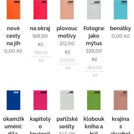
nové
na okraj
plovoucí
Fotografie
benátky
cesty
motivy
jako
169,00
0,00
Kč
na jih
mýtus
212,00
Kč
0,00
Kč
229,00
Kč
199,00
Kč
249,00
Kč
269,00
Kč
Kč
okamžiky
kapitoly
pařížské
klobouk,
krajina
umění:
o
sešity
kniha a
s
díla,
krvácejícím
hůl
akvabel