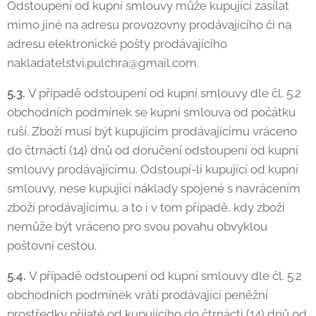
Odstoupení od kupní smlouvy může kupující zasílat
mimo jiné na adresu provozovny prodávajícího či na
adresu elektronické pošty prodávajícího
nakladatelstvi.pulchra@gmail.com.
5.3.
V případě odstoupení od kupní smlouvy dle čl. 5.2
obchodních podmínek se kupní smlouva od počátku
ruší. Zboží musí být kupujícím prodávajícímu vráceno
do čtrnácti (14) dnů od doručení odstoupení od kupní
smlouvy prodávajícímu. Odstoupí-li kupující od kupní
smlouvy, nese kupující náklady spojené s navrácením
zboží prodávajícímu, a to i v tom případě, kdy zboží
nemůže být vráceno pro svou povahu obvyklou
poštovní cestou.
5.4.
V případě odstoupení od kupní smlouvy dle čl. 5.2
obchodních podmínek vrátí prodávající peněžní
prostředky přijaté od kupujícího do čtrnácti (14) dnů od