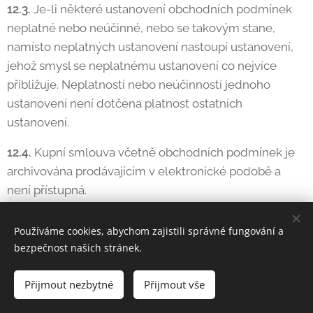
12.3.
Je-li některé ustanovení obchodních podmínek
neplatné nebo neúčinné, nebo se takovým stane,
namísto neplatných ustanovení nastoupí ustanovení,
jehož smysl se neplatnému ustanovení co nejvíce
přibližuje. Neplatností nebo neúčinností jednoho
ustanovení není dotčena platnost ostatních
ustanovení.
12.4.
Kupní smlouva včetně obchodních podmínek je
archivována prodávajícím v elektronické podobě a
není přístupná.
12.5.
Přílohu obchodních podmínek tvoří vzorový
Používáme cookies, abychom zajistili správné fungování a
formulář pro odstoupení od kupní smlouvy.
bezpečnost našich stránek.
12.6.
Kontaktní údaje prodávajícího: adresa pro
Přijmout nezbytné
Přijmout vše
doručování Pulchra, s.r.o., Bořanovická 1819/15a, 18200
Praha 8, adresa elektronické pošty