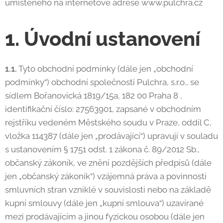
umístěného na internetové adrese www.pulchra.cz
1. Úvodní ustanovení
1.1.
Tyto obchodní podmínky (dále jen „obchodní
podmínky“) obchodní společnosti Pulchra, s.r.o., se
sídlem Bořanovická 1819/15a, 182 00 Praha 8
,
identifikační číslo: 27563901, zapsané v obchodním
rejstříku vedeném Městského soudu v Praze, oddíl C,
vložka 114387 (dále jen „prodávající“) upravují v souladu
s ustanovením § 1751 odst. 1 zákona č. 89/2012 Sb.,
občanský zákoník, ve znění pozdějších předpisů (dále
jen „občanský zákoník“) vzájemná práva a povinnosti
smluvních stran vzniklé v souvislosti nebo na základě
kupní smlouvy (dále jen „kupní smlouva“) uzavírané
mezi prodávajícím a jinou fyzickou osobou (dále jen