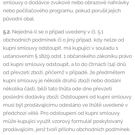
smlouvy o dodávce zvukové nebo obrazové nahrávky
nebo počítačového programu, pokud porušil jejich
původní obal.
5.2.
Nejedná-li se o případ uvedený v čl. 5.1
obchodních podmínek či o jiný případ, kdy nelze od
kupní smlouvy odstoupit, má kupující v souladu s
ustanovením § 1829 odst. 1 občanského zákoníku právo
od kupní smlouvy odstoupit, a to do čtrnácti (14) dnů
od převzetí zboží, přičemž v případě, že předmětem
kupní smlouvy je několik druhů zboží nebo dodání
několika částí, běží tato lhůta ode dne převzetí
poslední dodávky zboží. Odstoupení od kupní smlouvy
musí být prodávajícímu odesláno ve lhůtě uvedené v
předchozí větě. Pro odstoupení od kupní smlouvy
může kupující využit vzorový formulář poskytovaný
prodávajícím, jenž tvoří přílohu obchodních podmínek.