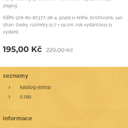
zřejmý.
ISBN: 978-80-87377-28-4, popis:1× kniha, brožovaná, 140
stran, česky, rozměry:11,7 × 19 cm, rok vydání:2011 (1.
vydání).
195,00
Kč
229,00
Kč
seznamy
katalog-eshop
o nás
informace