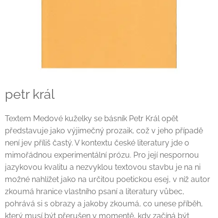
petr král
Textem Medové kuželky se básník Petr Král opět
představuje jako výjimečný prozaik, což v jeho případě
není jev příliš častý. V kontextu české literatury jde o
mimořádnou experimentální prózu. Pro její nespornou
jazykovou kvalitu a nezvyklou textovou stavbu je na ni
možné nahlížet jako na určitou poetickou esej, v níž autor
zkoumá hranice vlastního psaní a literatury vůbec,
pohrává si s obrazy a jakoby zkoumá, co unese příběh,
který musí být přerušen v momentě, kdy začíná být