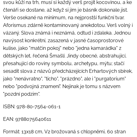
svou kůží na trh, musí si každý verš projít kocovinou, a ke
čtenáři se dostane, až když si jím je básník dokonale jist.
Verše osekané na minimum, na nejprostší funkční tvar.
Aforismus zdárně kontaminovaný anekdotou. Verš volný i
vázaný. Slova známá i neznámá, odtud i zdaleka. Jednou
navýsost konkrétní, zasazená v jasné časoprostorové
kulise, jako "matčin pokoj" nebo "jedna kamarádka" z
dětských let, řečená Šmašlí. Jindy obecné, abstrahující,
přesahující do roviny symbolu, archetypu, mýtu; stačí
sesadit slova z názvů předcházejících Erhartových sbírek,
jako "nenávratno", "ticho", "prázdno", ale i "purgatorium"
nebo "podvojná znamení". Nejinak je tomu s názvem
"pozdní podzim".
ISBN: 978-80-7564-061-1
EAN: 9788075640611
Formát: 13x18 cm, V2 brožovaná s chlopněmi, 60 stran