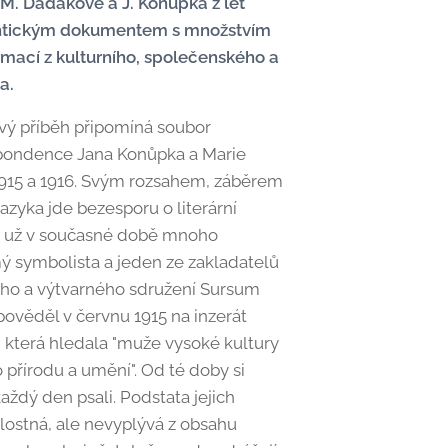
. Dadákové a J. Konůpka z let
entickým dokumentem s množstvím
rmací z kulturního, společenského a
a.
ový příběh připomíná soubor
pondence Jana Konůpka a Marie
1915 a 1916. Svým rozsahem, záběrem
jazyka jde bezesporu o literární
se už v současné době mnoho
ý symbolista a jeden ze zakladatelů
ního a výtvarného sdružení Sursum
ověděl v červnu 1915 na inzerát
 která hledala "muže vysoké kultury
o přírodu a umění". Od té doby si
aždý den psali. Podstata jejich
ilostná, ale nevyplývá z obsahu