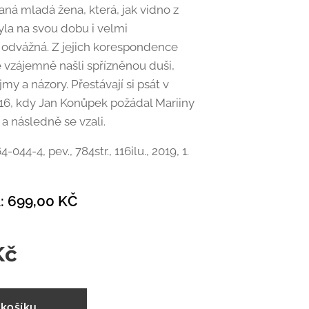
ná mladá žena, která, jak vidno z
byla na svou dobu i velmi
odvážná. Z jejich korespondence
e vzájemně našli spřízněnou duši,
my a názory. Přestávají si psát v
16, kdy Jan Konůpek požádal Mariiny
u a následně se vzali.
044-4, pev., 784str., 116ilu., 2019, 1.
 699,00 KČ
Kč
 košíku