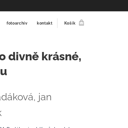
fotoarchív
kontakt
Košík
to divně krásné,
ku
adáková,
jan
k