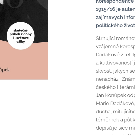
Korespondence M
1915/16 je aut
zajímavých info
politického život
Strhující román
vzájemné kores
Dadákové z let 
a kultivovaností 
skvost, jakých 
nenachází. Znám
českého literár
Jan Konůpek odp
Marie Dadákové,
ducha, milujícíh
téměř rok a půl k
dopisů je sice m