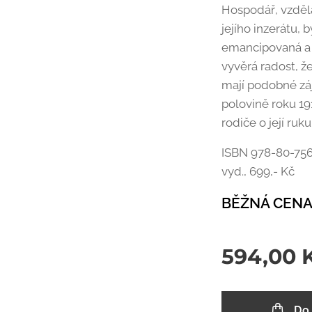
Hospodář, vzděla
jejího inzerátu, 
emancipovaná a 
vyvěrá radost, ž
mají podobné záj
polovině roku 19
rodiče o její ruk
ISBN 978-80-7564-
vyd., 699,- Kč
BĚŽNÁ CENA:
594,00
Do