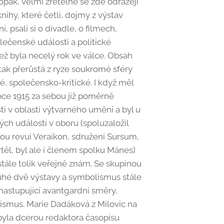
pak, velmi zřetelně se zde odrážejí
knihy, které četli, dojmy z výstav
 psali si o divadle, o filmech,
ečenské události a politické
ež byla necelý rok ve válce. Obsah
ak přerůstá z ryze soukromé sféry
é, společensko-kritické. I když měl
oce 1915 za sebou již poměrně
i v oblasti výtvarného umění a byl u
h událostí v oboru (spoluzaložil
kou revui Veraikon, sdružení Sursum,
těl, byl ale i členem spolku Mánes)
stále tolik veřejně znám. Se skupinou
hé dvě výstavy a symbolismus stále
 nastupující avantgardní směry,
ismus. Marie Dadáková z Milovic na
byla dcerou redaktora časopisu