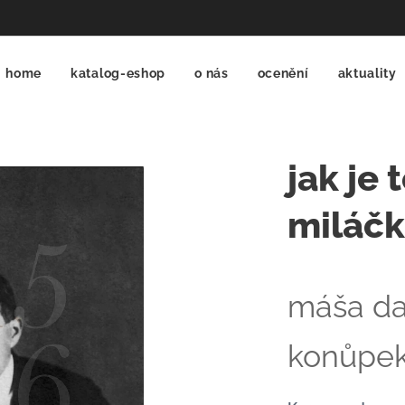
home
katalog-eshop
o nás
ocenění
aktuality
jak je 
miláč
máša d
konůpe