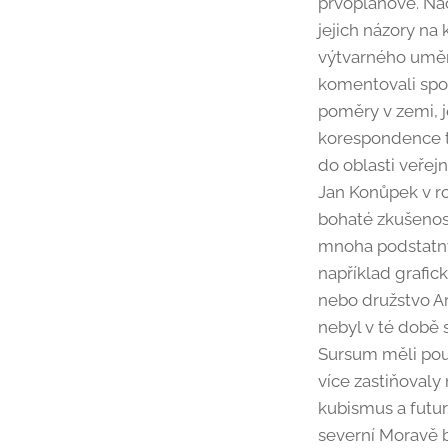
prvoplánově. Nao
jejich názory na 
výtvarného umění,
komentovali spol
poměry v zemi, j
korespondence t
do oblasti veřejn
Jan Konůpek v r
bohaté zkušenost
mnoha podstatnýc
například grafic
nebo družstvo Ar
nebyl v té době 
Sursum měli pou
více zastiňovaly
kubismus a futur
severní Moravě 