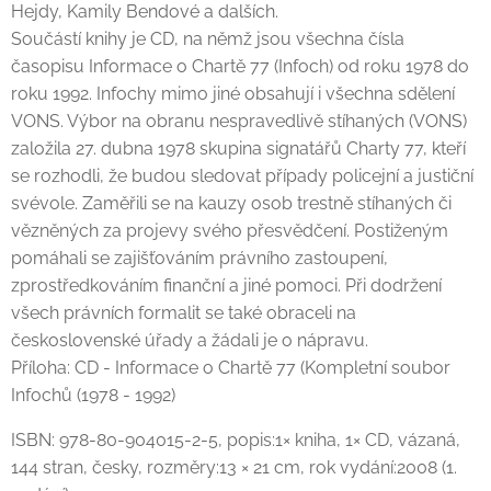
Hejdy, Kamily Bendové a dalších.
Součástí knihy je CD, na němž jsou všechna čísla
časopisu Informace o Chartě 77 (Infoch) od roku 1978 do
roku 1992. Infochy mimo jiné obsahují i všechna sdělení
VONS. Výbor na obranu nespravedlivě stíhaných (VONS)
založila 27. dubna 1978 skupina signatářů Charty 77, kteří
se rozhodli, že budou sledovat případy policejní a justiční
svévole. Zaměřili se na kauzy osob trestně stíhaných či
vězněných za projevy svého přesvědčení. Postiženým
pomáhali se zajišťováním právního zastoupení,
zprostředkováním finanční a jiné pomoci. Při dodržení
všech právních formalit se také obraceli na
československé úřady a žádali je o nápravu.
Příloha: CD - Informace o Chartě 77 (Kompletní soubor
Infochů (1978 - 1992)
ISBN: 978-80-904015-2-5, popis:1× kniha, 1× CD, vázaná,
144 stran, česky, rozměry:13 × 21 cm, rok vydání:2008 (1.