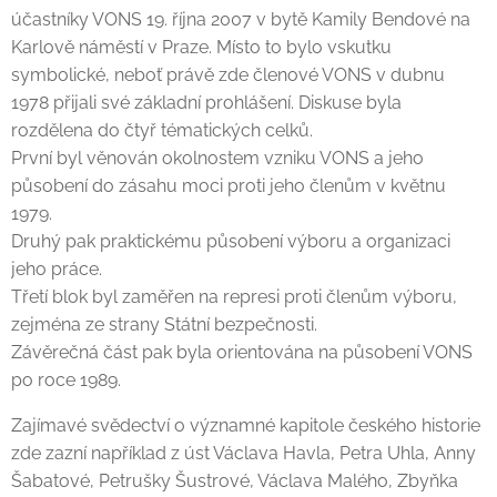
účastníky VONS 19. října 2007 v bytě Kamily Bendové na
Karlově náměstí v Praze. Místo to bylo vskutku
symbolické, neboť právě zde členové VONS v dubnu
1978 přijali své základní prohlášení. Diskuse byla
rozdělena do čtyř tématických celků.
První byl věnován okolnostem vzniku VONS a jeho
působení do zásahu moci proti jeho členům v květnu
1979.
Druhý pak praktickému působení výboru a organizaci
jeho práce.
Třetí blok byl zaměřen na represi proti členům výboru,
zejména ze strany Státní bezpečnosti.
Závěrečná část pak byla orientována na působení VONS
po roce 1989.
Zajímavé svědectví o významné kapitole českého historie
zde zazní například z úst Václava Havla, Petra Uhla, Anny
Šabatové, Petrušky Šustrové, Václava Malého, Zbyňka