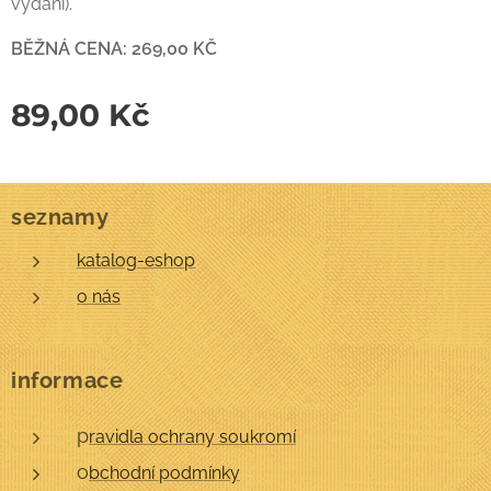
vydání).
BĚŽNÁ CENA: 269,00 KČ
89,00
Kč
seznamy
katalog-eshop
o nás
informace
p
ravidla ochrany soukromí
o
bchodní podmínky