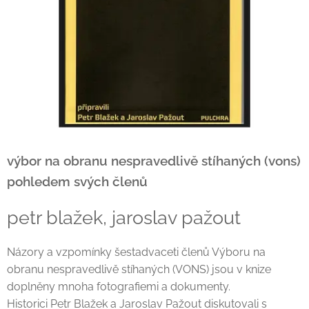
výbor na obranu nespravedlivě stíhaných (vons)
pohledem svých členů
petr blažek, jaroslav pažout
Názory a vzpomínky šestadvaceti členů Výboru na
obranu nespravedlivě stíhaných (VONS) jsou v knize
doplněny mnoha fotografiemi a dokumenty.
Historici Petr Blažek a Jaroslav Pažout diskutovali s