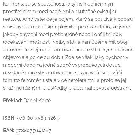
konfrontace se společností, jakýmsi nepříjemným
prostředníkem mezi nadějemi a skutečně existující
realitou. Ambivalence je pojem, který se používá k popisu
smíšených emocí a komplexního prožívání toho, že jsme
jakoby chyceni mezi protichůdné nebo konfliktní póly
(očekávání, možnosti, volby atd.) a nemůžeme mít obojí
zároveň. Je zřejmé, že ambivalence se v lidských dějinách
objevovala po celou dobu. Zdá se však, jako bychom v
moderní době na jedné straně vyprodukovali dosud
nevídané množství ambivalence a zároveň jsme vůči
tomuto fenoménu stále více netolerantní, a proto se jej
snažíme různými prostředky problematizovat a odstranit.
Překlad:
Daniel Korte
ISBN:
978-80-7564-126-7
EAN:
9788075641267