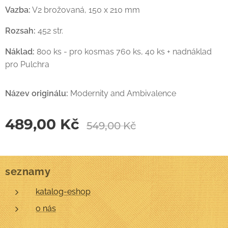
Vazba:
V2 brožovaná, 150 x 210 mm
Rozsah:
452 str.
Náklad:
800 ks - pro kosmas 760 ks, 40 ks + nadnáklad
pro Pulchra
Název originálu:
Modernity and Ambivalence
489,00
Kč
549,00
Kč
seznamy
katalog-eshop
o nás