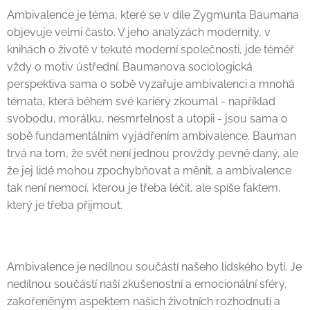
Ambivalence je téma, které se v díle Zygmunta Baumana
objevuje velmi často. V jeho analýzách modernity, v
knihách o životě v tekuté moderní společnosti, jde téměř
vždy o motiv ústřední. Baumanova sociologická
perspektiva sama o sobě vyzařuje ambivalenci a mnohá
témata, která během své kariéry zkoumal - například
svobodu, morálku, nesmrtelnost a utopii - jsou sama o
sobě fundamentálním vyjádřením ambivalence. Bauman
trvá na tom, že svět není jednou provždy pevně daný, ale
že jej lidé mohou zpochybňovat a měnit, a ambivalence
tak není nemocí, kterou je třeba léčit, ale spíše faktem,
který je třeba přijmout.
Ambivalence je nedílnou součástí našeho lidského bytí. Je
nedílnou součástí naší zkušenostní a emocionální sféry,
zakořeněným aspektem našich životních rozhodnutí a