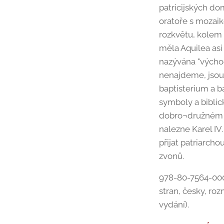
patricijských do
oratoře s mozai
rozkvětu, kolem 
měla Aquilea asi
nazývána "východn
nenajdeme, jsou
baptisterium a b
symboly a biblic
dobro¬družném út
nalezne Karel IV.
přijat patriarcho
zvonů.
978-80-7564-000-
stran, česky, roz
vydání).