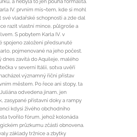
rků, a nebyla to jen pouhá formalita.
arla IV. prvním mís¬tem, kde si mohl
t své vladařské schopnosti a zde dal
ce razit vlastní mince, půlgroše a
lvem. S pobytem Karla IV. v
ké spojeno založení předsunuté
arlo, pojmenované na jeho počest.
ý dnes zavítá do Aquileje, malého
čka v severní Itálii, sotva uvěří
nacházel významný říční přístav
vním městem. Po řece ani stopy, ta
e Juliána odvedena jinam, jen
, zasypané přístavní doky a rampy
tenci kdysi živého obchodního
sta tvořilo fórum, jehož kolonáda
ogickém průzkumu zčásti obnovena.
valy základy tržnice a zbytky