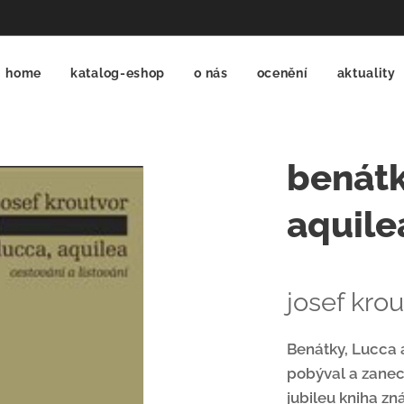
home
katalog-eshop
o nás
ocenění
aktuality
benátk
aquile
josef krou
Benátky, Lucca a 
pobýval a zanech
jubileu kniha zn