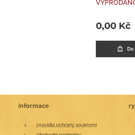
VYPRODÁN
0,00
Kč
Do
informace
ry
p
ravidla ochrany soukromí
o
bchodní podmínky