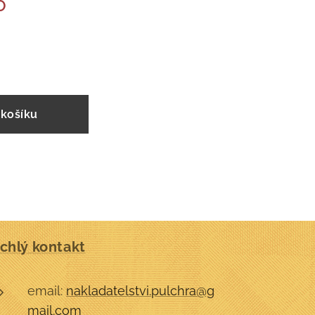
O
 košíku
chlý kontakt
email:
nakladatelstvi.pulchra@g
mail.com