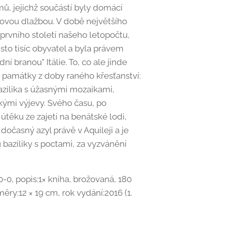
mů, jejichž součástí byly domácí
kovou dlažbou. V době největšího
prvního století našeho letopočtu,
 sto tisíc obyvatel a byla právem
í branou" Itálie. To, co ale jinde
 památky z doby raného křesťanství:
azilika s úžasnými mozaikami,
kými výjevy. Svého času, po
ěku ze zajetí na benátské lodi,
 dočasný azyl právě v Aquileji a je
u baziliky s poctami, za vyzvánění
0, popis:1× kniha, brožovaná, 180
měry:12 × 19 cm, rok vydání:2016 (1.