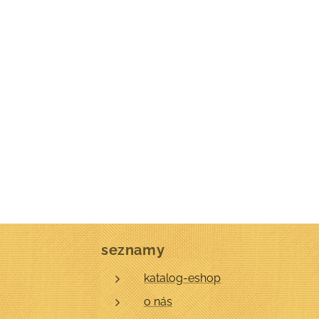
seznamy
katalog-eshop
o nás