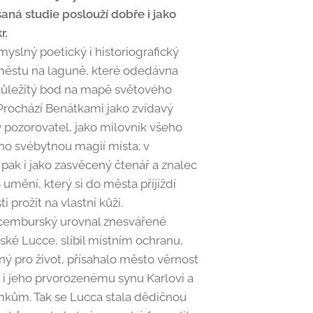
saná studie poslouží dobře i jako
r.
yslný poetický i historiografický
ěstu na laguně, které odedávna
důležitý bod na mapě světového
Prochází Benátkami jako zvídavý
vý pozorovatel, jako milovník všeho
cího svébytnou magií místa; v
pak i jako zasvěcený čtenář a znalec
 umění, který si do města přijíždí
 prožít na vlastní kůži.
ucemburský urovnal znesvářené
ké Lucce, slíbil místním ochranu,
bný pro život, přísahalo město věrnost
e i jeho prvorozenému synu Karlovi a
kům. Tak se Lucca stala dědičnou