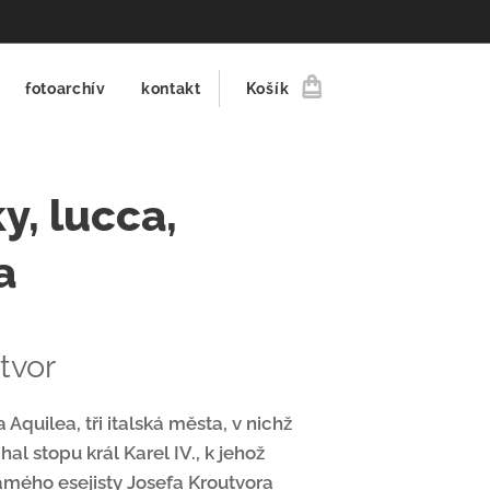
fotoarchív
kontakt
Košík
y, lucca,
a
tvor
Aquilea, tři italská města, v nichž
al stopu král Karel IV., k jehož
ámého esejisty Josefa Kroutvora