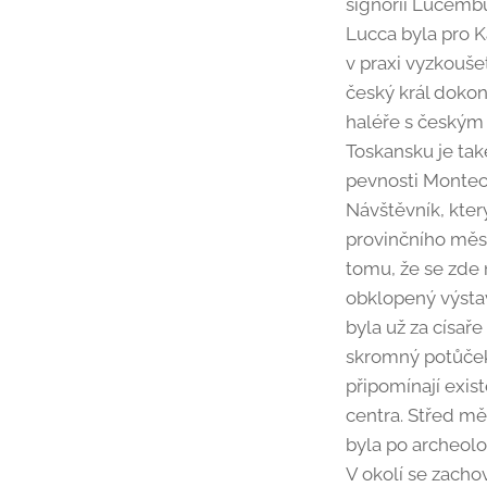
signorií Lucembu
Lucca byla pro K
v praxi vyzkouše
český král dokon
haléře s českým 
Toskansku je ta
pevnosti Montec
Návštěvník, kter
provinčního měste
tomu, že se zde 
obklopený výsta
byla už za císař
skromný potůček
připomínají exis
centra. Střed mě
byla po archeol
V okolí se zacho