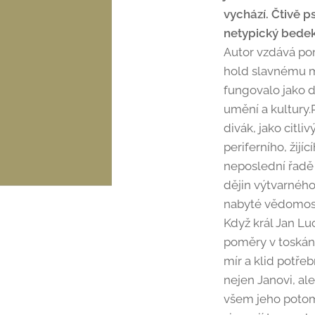
vychází. Čtivě p
netypický bedek
Autor vzdává pom
hold slavnému m
fungovalo jako 
umění a kultury.
divák, jako citli
periferního, žijí
neposlední řadě 
dějin výtvarného
nabyté vědomosti
Když král Jan L
poměry v toskáns
mír a klid potře
nejen Janovi, al
všem jeho potom