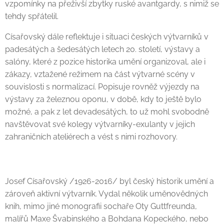
vzpomínky na přeživší zbytky ruské avantgardy, s nimiž se
tehdy spřátelil.
Císařovský dále reflektuje i situaci českých výtvarníků v
padesátých a šedesátých letech 20. století, výstavy a
salóny, které z pozice historika umění organizoval, ale i
zákazy, vztažené režimem na část výtvarné scény v
souvislosti s normalizací. Popisuje rovněž výjezdy na
výstavy za železnou oponu, v době, kdy to ještě bylo
možné, a pak z let devadesátých, to už mohl svobodně
navštěvovat své kolegy výtvarníky-exulanty v jejich
zahraničních ateliérech a vést s nimi rozhovory.
Josef Císařovský /1926-2016/ byl český historik umění a
zároveň aktivní výtvarník. Vydal několik uměnovědných
knih, mimo jiné monografii sochaře Oty Guttfreunda,
malířů Maxe Švabinského a Bohdana Kopeckého, nebo