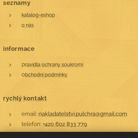
seznamy
katalog-eshop
o nás
informace
p
ravidla ochrany soukromí
o
bchodní podmínky
rychlý kontakt
email:
nakladatelstvi.pulchra@gmail.com
telefon:
+420 602 833 779