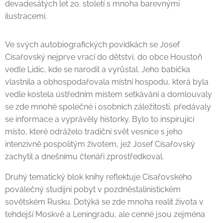
devadesátých let 20. století s mnoha barevnými
ilustracemi.
Ve svých autobiografických povídkách se Josef
Císařovský nejprve vrací do dětství, do obce Houstoň
vedle Lidic, kde se narodil a vyrůstal. Jeho babička
vlastnila a obhospodařovala místní hospodu, která byla
vedle kostela ústředním místem setkávání a domlouvaly
se zde mnohé společné i osobních záležitosti, předávaly
se informace a vyprávěly historky. Bylo to inspirující
místo, které odráželo tradiční svět vesnice s jeho
intenzivně pospolitým životem, jež Josef Císařovský
zachytil a dnešnímu čtenáři zprostředkoval.
Druhý tematický blok knihy reflektuje Císařovského
poválečný studijní pobyt v pozdněstalinistickém
sovětském Rusku. Dotýká se zde mnoha realit života v
tehdejší Moskvě a Leningradu, ale cenné jsou zejména