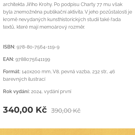
architekta Jiřího Krohy. Po podpisu Charty 77 mu však
byla znemožněna publikační aktivita. V jeho pozůstalosti je
kromě nevydaných kunsthistorických studií také řada
textů, které mají memoárový rozměr.
ISBN:
978-80-7564-119-9
EAN:
9788075641199
Formát:
140x200 mm, V8, pevná vazba, 232 str., 46
barevných ilustrací
Rok vydání:
2024, vydání první
340,00
Kč
390,00
Kč